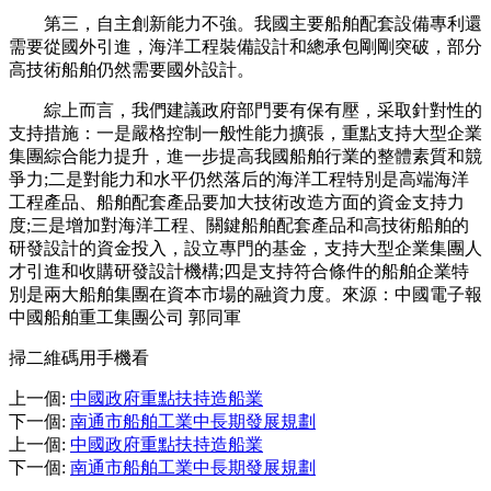
第三，自主創新能力不強。我國主要船舶配套設備專利還
需要從國外引進，海洋工程裝備設計和總承包剛剛突破，部分
高技術船舶仍然需要國外設計。
綜上而言，我們建議政府部門要有保有壓，采取針對性的
支持措施：一是嚴格控制一般性能力擴張，重點支持大型企業
集團綜合能力提升，進一步提高我國船舶行業的整體素質和競
爭力;二是對能力和水平仍然落后的海洋工程特別是高端海洋
工程產品、船舶配套產品要加大技術改造方面的資金支持力
度;三是增加對海洋工程、關鍵船舶配套產品和高技術船舶的
研發設計的資金投入，設立專門的基金，支持大型企業集團人
才引進和收購研發設計機構;四是支持符合條件的船舶企業特
別是兩大船舶集團在資本市場的融資力度。來源：中國電子報
中國船舶重工集團公司 郭同軍
掃二維碼用手機看
上一個
:
中國政府重點扶持造船業
下一個
:
南通市船舶工業中長期發展規劃
上一個
:
中國政府重點扶持造船業
下一個
:
南通市船舶工業中長期發展規劃