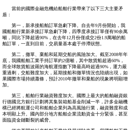
當前的國際金融危機給船舶行業帶來了以下三大主要矛
盾：
第一，新承接船舶訂單急劇下降。自去年9月份開始，我
國船舶行業新承接訂單急劇下降，四季度承接訂單僅有90余萬
噸，同比下降超過90%，在去年12月份僅成交2份1.9萬噸的船
舶訂單，一直到目前，交易量基本處于停滯狀態。
第二，撤單、棄船和延期交船的風險加大。截至2008年年
底，我國船舶工業手持訂單約2億噸，其中散貨船超過60%，
而全球散貨船波羅的海航運指數下降最高時超過90%，運力嚴
重過剩，交船難度加大，延期接船和撤單情況也陸續出現，如
果國際市場持續蕭條，預計2010年撤單和棄船的現象將明顯增
加。
第三，船舶行業融資難度加大。國際上最大的船舶融資銀
行德國北方銀行計劃將其集裝箱船基金削減一半，許多金融機
構已經將航運公司和船舶企業列為高風險行業，融資難度和成
本明顯上升。國內部分地方船舶企業流動資金十分緊張，甚至
面臨資金鏈斷裂的威脅。