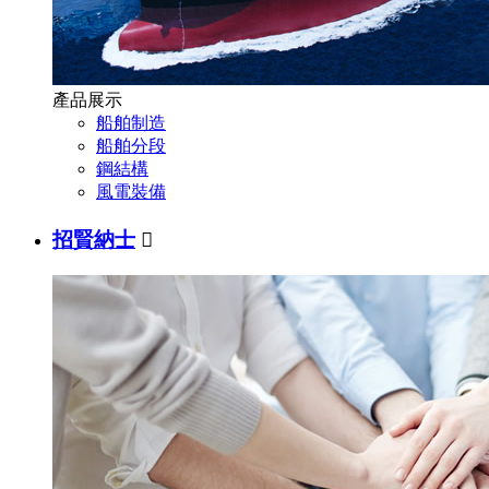
產品展示
船舶制造
船舶分段
鋼結構
風電裝備
招賢納士
