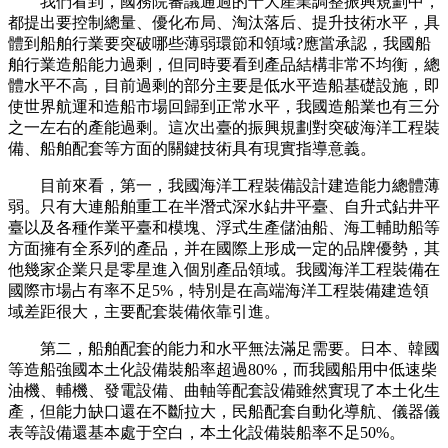
我們看到，國務院審議通過的十大產業調整振興規劃中，
都提出要控制總量、優化布局、淘汰落后、提升技術水平，具
體到船舶行業要突破哪些薄弱環節和領域?應當承認，我國船
舶行業造船能力過剩，但同時要看到產品結構非常不均衡，總
體水平不高，目前過剩的部分主要是低水平造船基礎設施，即
使世界航運和造船市場回歸到正常水平，我國造船業也有三分
之一左右的產能過剩。這次出臺的振興規劃對突破海洋工程裝
備、船舶配套等方面的關鍵技術具有現實指導意義。
目前來看，第一，我國海洋工程裝備設計建造能力總體薄
弱。只有大連船舶重工在半潛式深水鉆井平臺、自升式鉆井平
臺以及各種作業平臺和模塊、浮式生產儲油船、海工輔助船等
方面擁有全系列的產品，并在國際上形成一定的品牌優勢，其
他幾家企業只是零星進入個別產品領域。我國海洋工程裝備在
國際市場占有率不足5%，特別是在高端海洋工程裝備建造領
域差距很大，主要配套裝備依靠引進。
第二，船舶配套的能力和水平無法滿足需要。日本、韓國
等造船強國本土化設備裝船率超過80%，而我國船用中低速柴
油機、輔機、發電設備、曲軸等配套設備雖然實現了本土化生
產，但能力缺口還在不斷拉大，民船配套自動化導航、儀器儀
表等設備還基本處于空白，本土化設備裝船率不足50%。