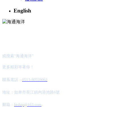
English
關注官方微信公眾號
或搜索“海通海洋”
更多精彩等著你！
聯系電話：
0513-80559062
地址：如皋市長江鎮內港池路6號
郵箱：
htship@163.com
Copyright ? 江蘇海通海洋工程裝備有限公司 2020 All rights reserved