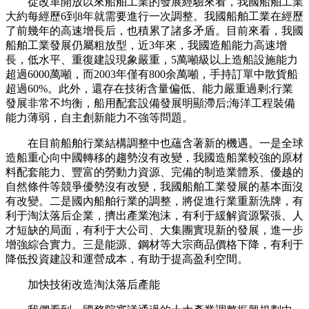
從改革開放以來船舶工業的發展經驗來看，我國船舶工業
大約每經歷6到8年就需要進行一次調整。我國船舶工業在經歷
了前幾年的高速增長后，也積累了諸多矛盾。目前來看，我國
船舶工業發展仍屬粗放型，近3年來，我國造船能力高速增
長，低水平、重復建設現象嚴重，5萬噸級以上造船設施能力
超過6000萬噸，而2003年僅有800余萬噸，手持訂單中散貨船
超過60%。此外，還存在技術含量偏低、能力嚴重過剩;行業
發展非常不均衡，船用配套設備發展明顯滯后;海洋工程裝備
能力薄弱，自主創新能力不強等問題。
在目前船舶行業結構調整中也蘊含著新的機遇。一是全球
造船重心向中國轉移的趨勢沒有改變，我國造船業較強的原材
料配套能力、豐富的勞動力資源、完備的制造業體系、優越的
自然條件等競爭優勢沒有改變，我國船舶工業發展的基本面沒
有改變。二是國內船舶行業的調整，將促進行業重新洗牌，有
利于淘汰落后企業，擠出產業泡沫，有利于緩解資源緊張、人
才短缺的局面，有利于大公司、大集團實現新的發展，進一步
增強綜合實力。三是能源、鋼材等大宗商品價格下降，有利于
降低投資建設和運營成本，有助于提高盈利空間。
加快技術改造淘汰落后產能