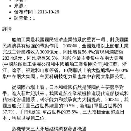
來源：
發布時間：
2013-10-26
訪問量：
1
詳情
船舶工業是我國國民經濟產業體系的重要一環，對我國國
民經濟具有極強的帶動作用。2008年，全國規模以上船舶工業
完成主營業務收入3000億元，同比增長56.4%;實現利潤總額
283.4億元，同比增長50.5%。船舶企業主要集中在兩大集團
(中國船舶重工集團公司和中國船舶工業集團公司)和江蘇、浙
江、遼寧、福建和山東等省。10萬噸以上的大型船塢中有60%
集中在兩大集團，主要科研技術力量也集中在兩大集團公司。
從國際市場上看，日本和韓國仍然是我國的主要競爭對
手。進入新世紀以來，我國造船企業積極推進現代造船模式和
精細化管理體系，科研能力和競爭實力大幅提高。2008年，我
國造船完工量已占世界總量的29.5%，新船訂單量占世界的
37.7%，手持船舶訂單占世界的35.5%，三大指標全面超過日
本，均居世界第二位。
危機帶來三大矛盾結構調整蘊含機遇