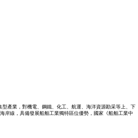
集型產業，對機電、鋼鐵、化工、航運、海洋資源勘采等上、下
江海岸線，具備發展船舶工業獨特區位優勢，國家《船舶工業中