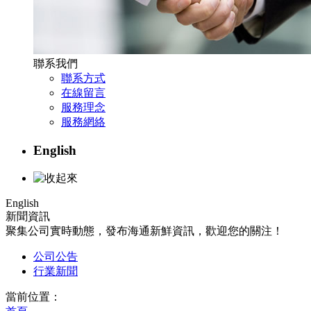
聯系我們
聯系方式
在線留言
服務理念
服務網絡
English
English
新聞資訊
聚集公司實時動態，發布海通新鮮資訊，歡迎您的關注！
公司公告
行業新聞
當前位置：