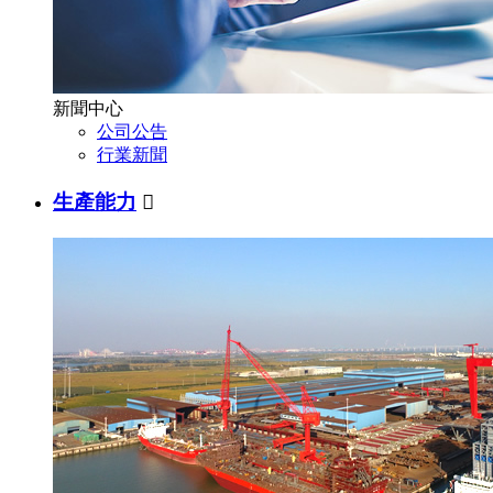
新聞中心
公司公告
行業新聞
生產能力
