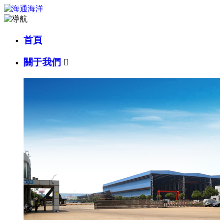
首頁
關于我們
