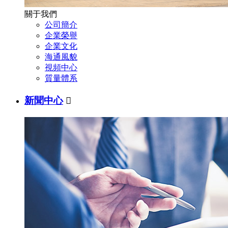
關于我們
公司簡介
企業榮譽
企業文化
海通風貌
視頻中心
質量體系
新聞中心
